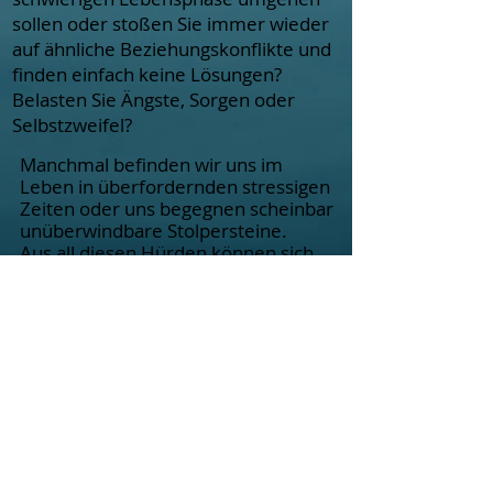
sollen oder stoßen Sie immer wieder
auf ähnliche Beziehungskonflikte und
finden einfach keine Lösungen?
Belasten Sie Ängste, Sorgen oder
Selbstzweifel?
Manchmal befinden wir uns im
Leben in überfordernden stressigen
Zeiten oder uns begegnen scheinbar
unüberwindbare Stolpersteine.
Aus all diesen Hürden können sich
jedoch neue Perspektiven und
Chancen für unsere Persönlichkeit,
unsere Beziehungen und unser
Leben entwickeln. Auf diesem Weg
unterstütze und begleite ich Sie
gerne als Christlicher Berater und
Heilpraktiker für Psychotherapie
in Ihren ganz persönlichen
Herausforderungen.