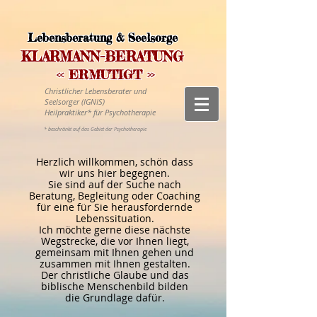
Lebensberatung & Seelsorge
-
KLARMANN
BERATUNG
<< E
RMUTIGT >>
Christlicher Lebensberater und
Seelsorger (IGNIS)
Heilpraktiker* für Psychotherapie
* beschränkt auf das Gebiet der Psychotherapie
Herzlich willkommen,
schön dass
wir uns hier begegnen.
Sie sind auf der Suche nach
Beratung,
Begleitung oder Coaching
für eine für
Sie herausfordernde
Lebenssituation.
Ich möchte gerne diese nächste
Wegstrecke, die
vor Ihnen liegt,
gemeinsam mit Ihnen gehen und
zusammen mit Ihnen gestalten.
Der christliche Glaube und das
biblische
Menschenbild bilden
die Grundlage dafür.