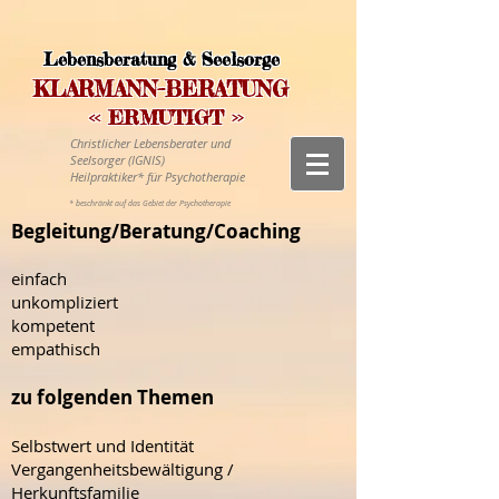
Lebensberatung & Seelsorge
-
KLARMANN
BERATUNG
<< E
RMUTIGT >>
Christlicher Lebensberater und
Seelsorger (IGNIS)
Heilpraktiker* für Psychotherapie
* beschränkt auf das Gebiet der Psychotherapie
Begleitung/Beratung/Coaching
einfach
unkompliziert
kompetent
empathisch
zu folgenden Themen
Selbstwert und Identität
Vergangenheitsbewältigung /
Herkunftsfamilie