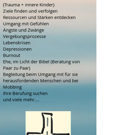
(Trauma + innere Kinder)
Ziele finden und verfolgen
Ressourcen und Stärken entdecken
Umgang mit Gefühlen
Ängste und Zwänge
Vergebungsprozesse
Lebenskrisen
Depressionen
Burnout
Ehe, im Licht der Bibel (Beratung von
Paar zu Paar)
Begleitung beim Umgang mit für sie
herausfordenden Menschen und bei
Mobbing
Ihre Berufung suchen
und viele mehr....