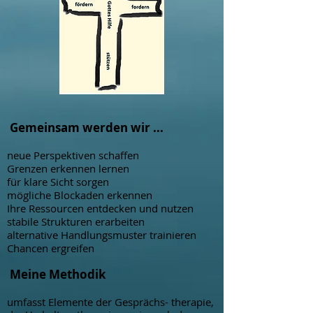
Gemeinsam werden wir ...
neue Per
spektiven s
cha
ffen
Grenzen erkennen lernen
für klare Sicht sorgen
mögliche Blo
ckaden erkennen
Ihre Ressourcen
entdecke
n
und nutzen
stabile Strukturen erarbeiten
alternative Handlungsmuster
trainie
ren
Chancen ergreifen
Meine Methodik
umfasst Elemente der Gesprächs- therapie,