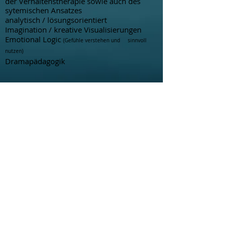
der Verhaltensthe
rapie
so
wie auch des
sytemischen Ansatzes
anal
ytisch / lösungsorientiert
I
ma
gination / kreative
Visualisierungen
Emotional Logic
(Gefühle verstehen und
sinnvoll
nutzen)
Dramapädagogik
Das Bild "Segen oder Fluch - Sie haben die Wahl"
stammt vom gleichnamigen Buch von Derek
Prince